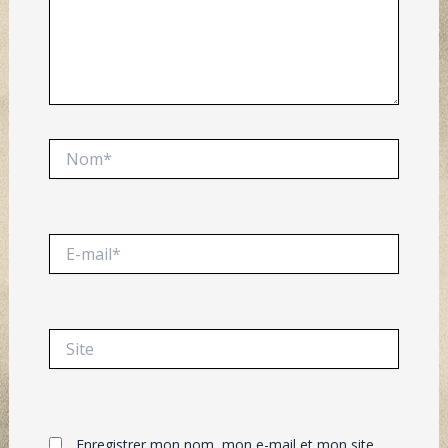
Nom*
E-
mail*
Site
Enregistrer mon nom, mon e-mail et mon site