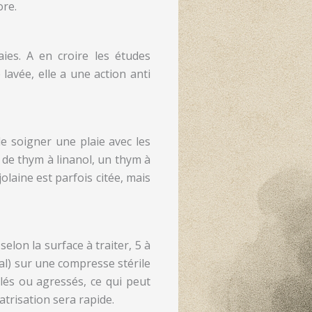
ore.
aies. A en croire les études
e lavée, elle a une action anti
e soigner une plaie avec les
e de thym à linanol, un thym à
olaine est parfois citée, mais
elon la surface à traiter, 5 à
al) sur une compresse stérile
ûlés ou agressés, ce qui peut
catrisation sera rapide.