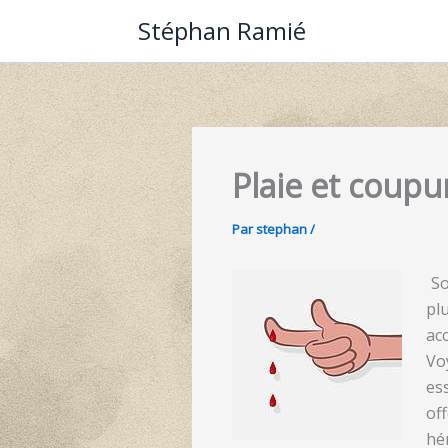
Aller
Stéphan Ramié
au
contenu
Plaie et coup
Par
stephan
/
So
pl
acc
Vo
es
of
hé