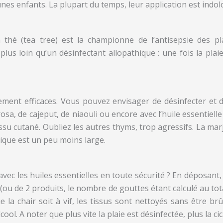
nes enfants. La plupart du temps, leur application est indol
 à thé (tea tree) est la championne de l’antisepsie des pl
a plus loin qu’un désinfectant allopathique : une fois la plai
ement efficaces. Vous pouvez envisager de désinfecter et d
osa, de cajeput, de niaouli ou encore avec l’huile essentiell
ssu cutané. Oubliez les autres thyms, trop agressifs. La marj
tique est un peu moins large.
c les huiles essentielles en toute sécurité ? En déposant, s
 (ou de 2 produits, le nombre de gouttes étant calculé au tot
la chair soit à vif, les tissus sont nettoyés sans être br
lcool. A noter que plus vite la plaie est désinfectée, plus la ci