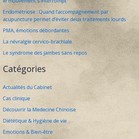
le mouvement s’interrompt
Endométriose : Quand l’accompagnement par
acupuncture permet d’éviter deux traitements lourds
PMA, émotions débordantes
La névralgie cervico-brachiale
Le syndrome des jambes sans repos
Catégories
Actualités du Cabinet
Cas clinique
Découvrir la Medecine Chinoise
Diététique & Hygiène de vie
Emotions & Bien-être