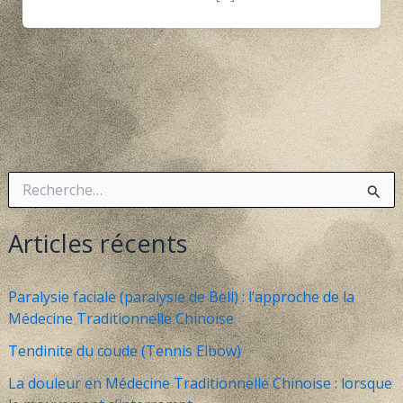
R
e
c
h
Articles récents
e
r
c
Paralysie faciale (paralysie de Bell) : l’approche de la
h
Médecine Traditionnelle Chinoise
e
r
Tendinite du coude (Tennis Elbow)
:
La douleur en Médecine Traditionnelle Chinoise : lorsque