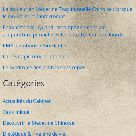
:
La douleur en Médecine Traditionnelle Chinoise : lorsque
le mouvement s’interrompt
Endométriose : Quand l’accompagnement par
acupuncture permet d’éviter deux traitements lourds
PMA, émotions débordantes
La névralgie cervico-brachiale
Le syndrome des jambes sans repos
Catégories
Actualités du Cabinet
Cas clinique
Découvrir la Medecine Chinoise
Diététique & Hygiène de vie