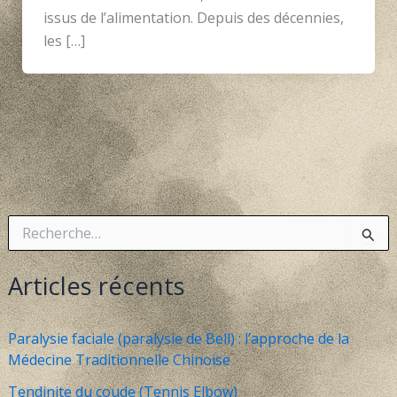
issus de l’alimentation. Depuis des décennies,
les […]
R
e
c
h
Articles récents
e
r
c
Paralysie faciale (paralysie de Bell) : l’approche de la
h
Médecine Traditionnelle Chinoise
e
r
Tendinite du coude (Tennis Elbow)