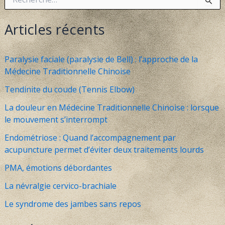
e
c
h
Articles récents
e
r
c
Paralysie faciale (paralysie de Bell) : l’approche de la
h
Médecine Traditionnelle Chinoise
e
r
Tendinite du coude (Tennis Elbow)
:
La douleur en Médecine Traditionnelle Chinoise : lorsque
le mouvement s’interrompt
Endométriose : Quand l’accompagnement par
acupuncture permet d’éviter deux traitements lourds
PMA, émotions débordantes
La névralgie cervico-brachiale
Le syndrome des jambes sans repos